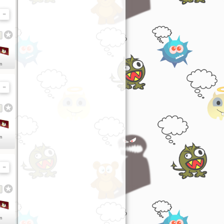
en
en
en