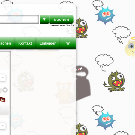
▼
+erweiterte Suche
machen
Kontakt
Einloggen
W
en