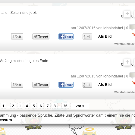
 alten Zeiten sind jetzt.
0
0
am 12/07/2015 von
ichbindabei
|
0
Als Bild
!Verstoß meld
 Anfang macht ein gutes Ende.
0
0
am 12/07/2015 von
ichbindabei
|
0
Als Bild
!Verstoß meld
1
...
2
3
4
5
6
7
8
...
36
vor »
mmlung - passende Sprüche, Zitate und Sprichwörter damit einem nie die ri
ressum