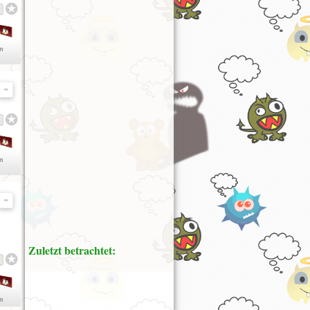
en
en
Zuletzt betrachtet:
en