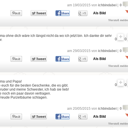
am 19/03/2015 von
ichbindabei
|
0
Als Bild
!Verstoß meld
a ohne dich wäre ich längst nicht da wo ich jetzt bin. Ich danke dir sehr
0
0
r.
am 29/03/2015 von
ichbindabei
|
0
Als Bild
!Verstoß meld
ma und Papa!
0
0
 euch für die besten Geschenke, die es gibt.
uder und meine Schwester, ich hab sie lieb!
e noch ein paar davon vertragen.
Freude Purzelbäume schlagen.
am 20/05/2015 von
ichbindabei
|
0
Als Bild
!Verstoß meld