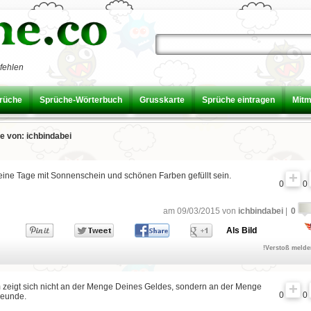
fehlen
prüche
Sprüche-Wörterbuch
Grusskarte
Sprüche eintragen
Mit
e von: ichbindabei
ine Tage mit Sonnenschein und schönen Farben gefüllt sein.
0
0
am 09/03/2015 von
ichbindabei
|
0
Als Bild
!Verstoß meld
 zeigt sich nicht an der Menge Deines Geldes, sondern an der Menge
0
0
reunde.