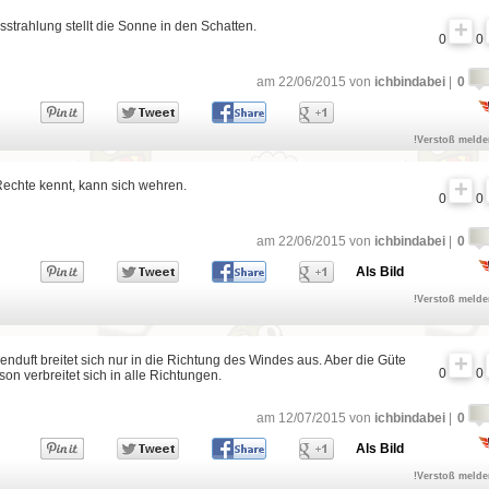
strahlung stellt die Sonne in den Schatten.
0
0
am 22/06/2015 von
ichbindabei
|
0
!Verstoß meld
Rechte kennt, kann sich wehren.
0
0
am 22/06/2015 von
ichbindabei
|
0
Als Bild
!Verstoß meld
nduft breitet sich nur in die Richtung des Windes aus. Aber die Güte
0
0
son verbreitet sich in alle Richtungen.
am 12/07/2015 von
ichbindabei
|
0
Als Bild
!Verstoß meld