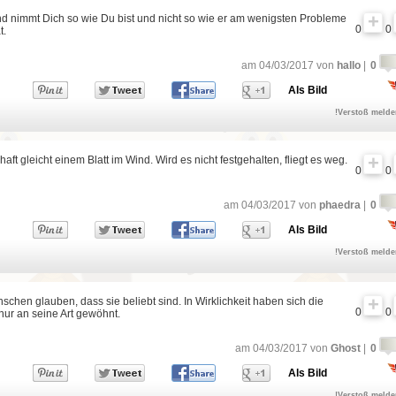
nd nimmt Dich so wie Du bist und nicht so wie er am wenigsten Probleme
0
0
t.
am 04/03/2017 von
hallo
|
0
Als Bild
!Verstoß meld
aft gleicht einem Blatt im Wind. Wird es nicht festgehalten, fliegt es weg.
0
0
am 04/03/2017 von
phaedra
|
0
Als Bild
!Verstoß meld
schen glauben, dass sie beliebt sind. In Wirklichkeit haben sich die
0
0
ur an seine Art gewöhnt.
am 04/03/2017 von
Ghost
|
0
Als Bild
!Verstoß meld