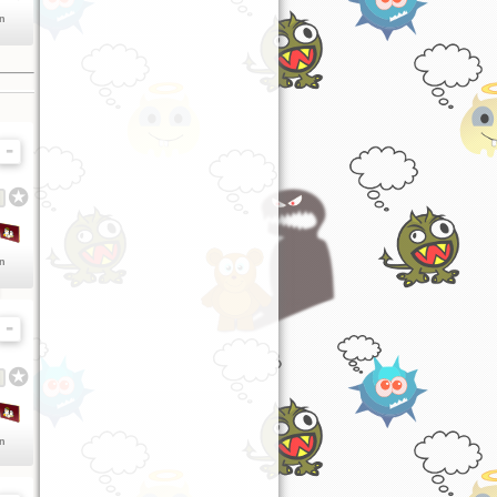
en
en
en