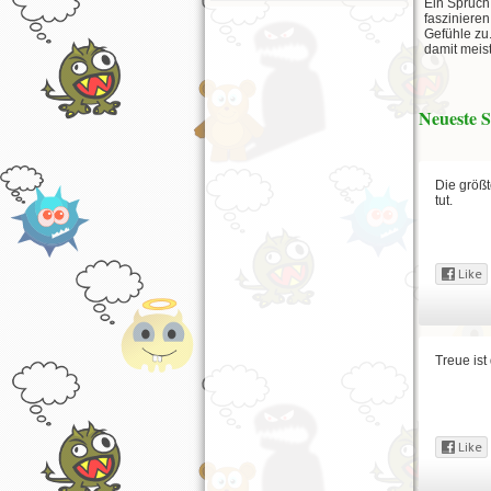
Ein Spruch
faszinieren
Gefühle zu
damit meist
Neueste 
Die größ
tut.
Treue ist