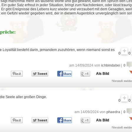
 sagt manchmal mehr als tausend Worte und gut gewählt, kann ein Spruch den Le
. Ein guter Satz erfreut in jeder Situation, bringt zum Nachdenken, oder lässt trauri
. Er gibt Ereignisse des Lebens kurz wieder und verzaubert mit dem Gesagten, weil
 ein Gefühl wieder gegeben wird, der in diesem Augenblick unvergänglich sein soll
Sprüche:
te Loyalität besteht darin, jemandem zuzuhören, wenn niemand sonst es
0
0
am 14/09/2024 von
ichbindabei
|
0
Als Bild
!Verstoß meld
 die Seele aller großen Dinge.
0
0
am 14/09/2024 von
phaedra
|
0
Als Bild
!Verstoß meld