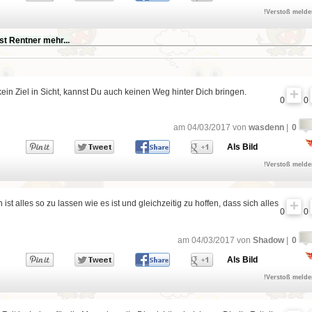
!Verstoß meld
st
Rentner
mehr...
ein Ziel in Sicht, kannst Du auch keinen Weg hinter Dich bringen.
0
0
am 04/03/2017 von
wasdenn
|
0
Als Bild
!Verstoß meld
ist alles so zu lassen wie es ist und gleichzeitig zu hoffen, dass sich alles
0
0
am 04/03/2017 von
Shadow
|
0
Als Bild
!Verstoß meld