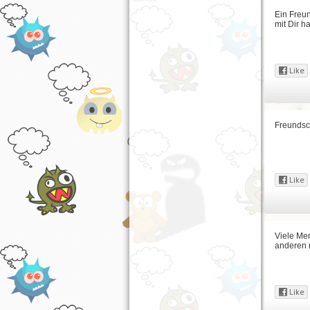
Ein Freu
mit Dir ha
Freundsch
Viele Men
anderen n