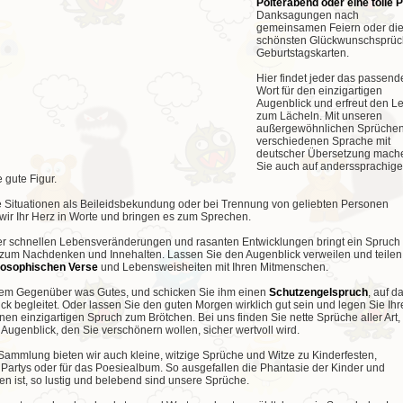
Polterabend oder eine
tolle 
Danksagungen nach
gemeinsamen Feiern oder di
schönsten Glückwunschsprüch
Geburtstagskarten.
Hier findet jeder das passend
Wort für den einzigartigen
Augenblick und erfreut den L
zum Lächeln. Mit unseren
außergewöhnlichen Sprüchen
verschiedenen Sprache mit
deutscher Übersetzung mach
Sie auch auf anderssprachig
 gute Figur.
ge Situationen als Beileidsbekundung oder bei Trennung von geliebten Personen
wir Ihr Herz in Worte und bringen es zum Sprechen.
der schnellen Lebensveränderungen und rasanten Entwicklungen bringt ein Spruch
um Nachdenken und Innehalten. Lassen Sie den Augenblick verweilen und teilen
losophischen Verse
und Lebensweisheiten mit Ihren Mitmenschen.
rem Gegenüber was Gutes, und schicken Sie ihm einen
Schutzengelspruch
, auf d
ck begleitet. Oder lassen Sie den guten Morgen wirklich gut sein und legen Sie Ih
nen einzigartigen Spruch zum Brötchen. Bei uns finden Sie nette Sprüche aller Art,
Augenblick, den Sie verschönern wollen, sicher wertvoll wird.
 Sammlung bieten wir auch kleine, witzige Sprüche und Witze zu Kinderfesten,
Partys oder für das Poesiealbum. So ausgefallen die Phantasie der Kinder und
n ist, so lustig und belebend sind unsere Sprüche.