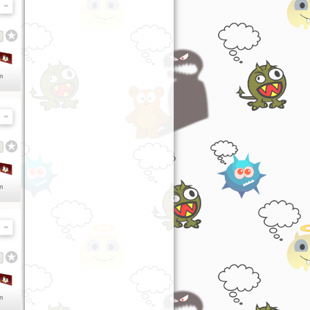
en
en
en