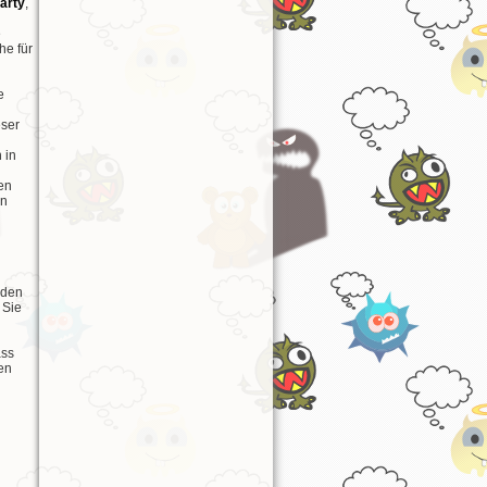
Party
,
e
e für
e
eser
 in
en
en
 den
 Sie
ass
ren