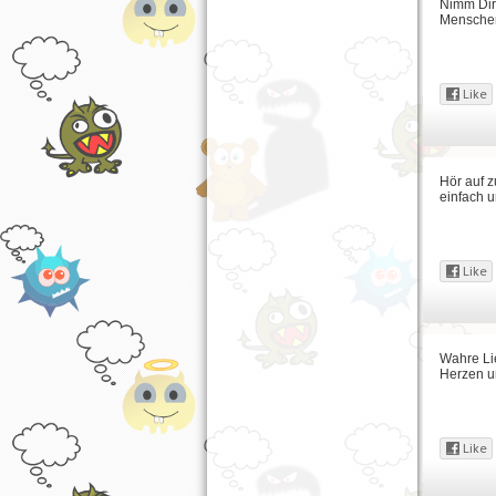
Nimm Dir 
Mensche
Hör auf z
einfach 
Wahre Lie
Herzen u