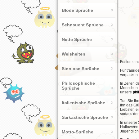
Blöde Sprüche
Sehnsucht Sprüche
Nette Sprüche
Weisheiten
Festen eine
Sinnlose Sprüche
Für trauri
verpacken 
Philosophische
In Zeiten 
Sprüche
Menschen z
unsere
phi
Tun Sie Ih
Italienische Sprüche
ihn das Glü
Liebsten ei
sodass der 
Sarkastische Sprüche
In unserer
Halloween 
Jugendliche
Motto-Sprüche