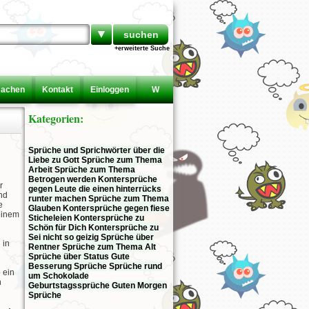
▼
+erweiterte Suche
machen
Kontakt
Einloggen
W
Kategorien:
Sprüche und Sprichwörter über die
Liebe zu Gott
Sprüche zum Thema
Arbeit
Sprüche zum Thema
Betrogen werden
Kontersprüche
r
gegen Leute die einen hinterrücks
und
runter machen
Sprüche zum Thema
e
Glauben
Kontersprüche gegen fiese
 einem
Sticheleien
Kontersprüche zu
Schön für Dich
Kontersprüche zu
Sei nicht so geizig
Sprüche über
 in
Rentner
Sprüche zum Thema Alt
Sprüche über Status
Gute
Besserung Sprüche
Sprüche rund
 ein
um Schokolade
h
Geburtstagssprüche
Guten Morgen
Sprüche