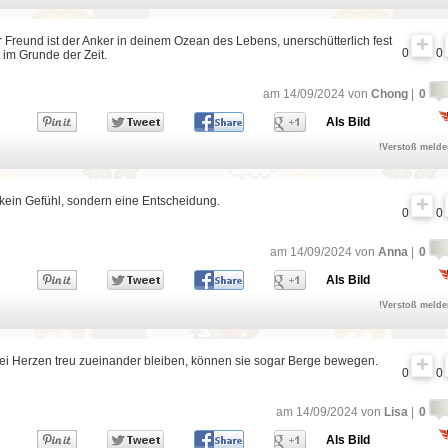
r Freund ist der Anker in deinem Ozean des Lebens, unerschütterlich fest
0
0
 im Grunde der Zeit.
am 14/09/2024 von
Chong
|
0
Als Bild
!Verstoß meld
 kein Gefühl, sondern eine Entscheidung.
0
0
am 14/09/2024 von
Anna
|
0
Als Bild
!Verstoß meld
i Herzen treu zueinander bleiben, können sie sogar Berge bewegen.
0
0
am 14/09/2024 von
Lisa
|
0
Als Bild