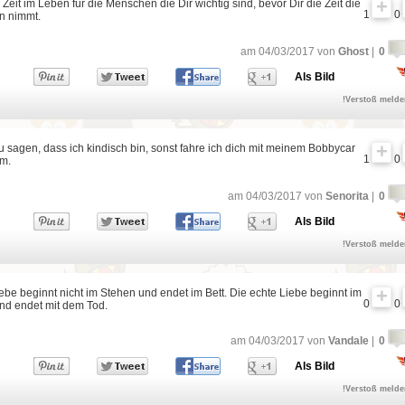
Zeit im Leben für die Menschen die Dir wichtig sind, bevor Dir die Zeit die
1
0
n nimmt.
am 04/03/2017 von
Ghost
|
0
Als Bild
!Verstoß meld
u sagen, dass ich kindisch bin, sonst fahre ich dich mit meinem Bobbycar
1
0
um.
am 04/03/2017 von
Senorita
|
0
Als Bild
!Verstoß meld
be beginnt nicht im Stehen und endet im Bett. Die echte Liebe beginnt im
0
0
nd endet mit dem Tod.
am 04/03/2017 von
Vandale
|
0
Als Bild
!Verstoß meld