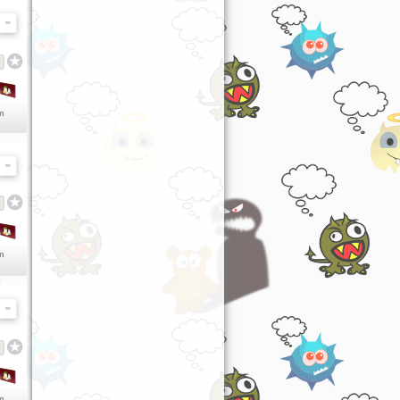
en
en
en