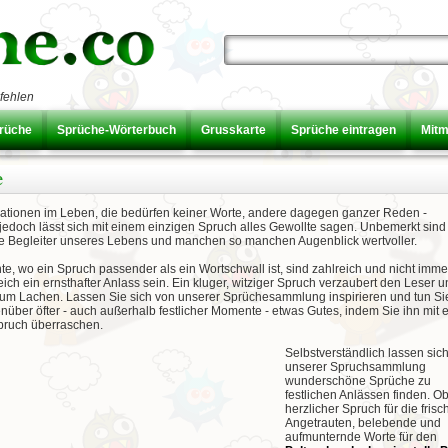
fehlen
prüche
Sprüche-Wörterbuch
Grusskarte
Sprüche eintragen
Mit
e
tuationen im Leben, die bedürfen keiner Worte, andere dagegen ganzer Reden -
edoch lässt sich mit einem einzigen Spruch alles Gewollte sagen. Unbemerkt sind
e Begleiter unseres Lebens und manchen so manchen Augenblick wertvoller.
e, wo ein Spruch passender als ein Wortschwall ist, sind zahlreich und nicht imme
ich ein ernsthafter Anlass sein. Ein kluger, witziger Spruch verzaubert den Leser 
 zum Lachen. Lassen Sie sich von unserer Sprüchesammlung inspirieren und tun Si
nüber öfter - auch außerhalb festlicher Momente - etwas Gutes, indem Sie ihn mit
ruch überraschen.
Selbstverständlich lassen sich
unserer Spruchsammlung
wunderschöne Sprüche zu
festlichen Anlässen finden. Ob
herzlicher Spruch für die frisc
Angetrauten, belebende und
aufmunternde Worte für den