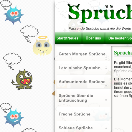
Passende Sprüche damit nie die Worte 
Start&Neues
Über uns
Die besten S
Sprüch
Guten Morgen Sprüche
Es gibt Si
manchmal j
Lateinische Sprüche
Sprüche di
Die Moment
Aufmunternde Sprüche
muss es gle
bringt ihn
ihrem gege
Sprüche über die
schönen Sp
Enttäuschung
Freche Sprüche
Schlaue Sprüche