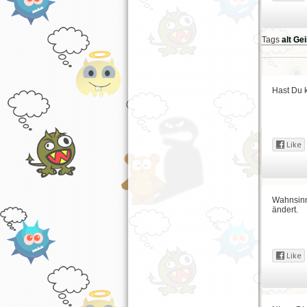
Tags
alt
Gei
Hast Du k
Wahnsinn 
ändert.