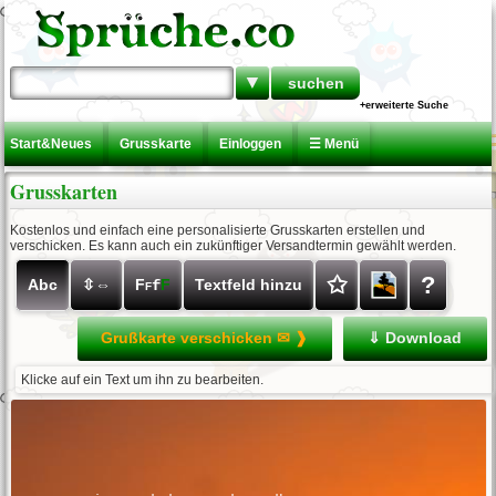
▼
+erweiterte Suche
Start&Neues
Grusskarte
Einloggen
☰ Menü
Grusskarten
Kostenlos und einfach eine personalisierte Grusskarten erstellen und
verschicken. Es kann auch ein zukünftiger Versandtermin gewählt werden.
✩
?
Abc
⇳⇔
F
F
Textfeld hinzu
f
F
Grußkarte verschicken ✉ ❱
⇓ Download
Klicke auf ein Text um ihn zu bearbeiten.