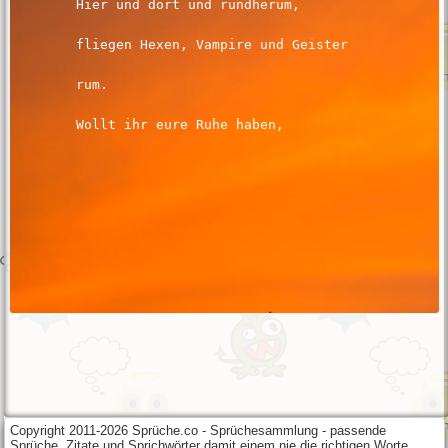
Copyright 2011-2026 Sprüche.co - Sprüchesammlung - passende
Sprüche, Zitate und Sprichwörter damit einem nie die richtigen Worte