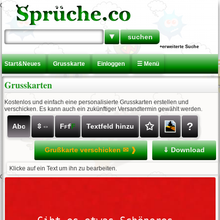
▼
+erweiterte Suche
Start&Neues
Grusskarte
Einloggen
☰ Menü
Grusskarten
Kostenlos und einfach eine personalisierte Grusskarten erstellen und
verschicken. Es kann auch ein zukünftiger Versandtermin gewählt werden.
✩
?
Abc
⇳⇔
F
F
Textfeld hinzu
f
F
Grußkarte verschicken ✉ ❱
⇓ Download
Klicke auf ein Text um ihn zu bearbeiten.