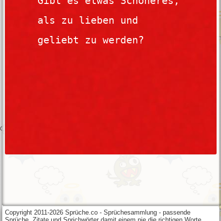
Copyright 2011-2026 Sprüche.co - Sprüchesammlung - passende
Sprüche, Zitate und Sprichwörter damit einem nie die richtigen Worte