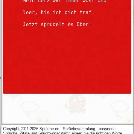
Copyright 2011-2026 Sprüche.co - Sprüchesammlung - passende
Sprüche, Zitate und Sprichwörter damit einem nie die richtigen Worte