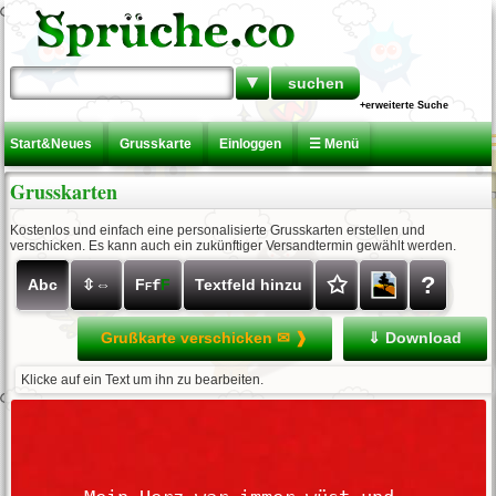
▼
+erweiterte Suche
Start&Neues
Grusskarte
Einloggen
☰ Menü
Grusskarten
Kostenlos und einfach eine personalisierte Grusskarten erstellen und
verschicken. Es kann auch ein zukünftiger Versandtermin gewählt werden.
✩
?
Abc
⇳⇔
F
F
Textfeld hinzu
f
F
Grußkarte verschicken ✉ ❱
⇓ Download
Klicke auf ein Text um ihn zu bearbeiten.