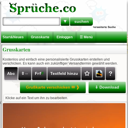
▼
+erweiterte Suche
Start&Neues
Grusskarte
Einloggen
☰ Menü
Grusskarten
Kostenlos und einfach eine personalisierte Grusskarten erstellen und
verschicken. Es kann auch ein zukünftiger Versandtermin gewählt werden.
✩
?
Abc
⇳⇔
F
F
Textfeld hinzu
f
F
Grußkarte verschicken ✉ ❱
⇓ Download
Klicke auf ein Text um ihn zu bearbeiten.