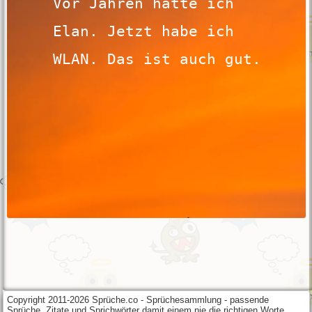
Copyright 2011-2026 Sprüche.co - Sprüchesammlung - passende
Sprüche, Zitate und Sprichwörter damit einem nie die richtigen Worte