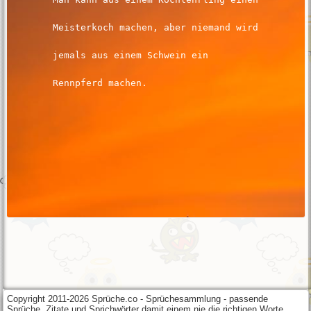
Copyright 2011-2026 Sprüche.co - Sprüchesammlung - passende
Sprüche, Zitate und Sprichwörter damit einem nie die richtigen Worte