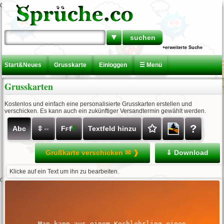
▼
+erweiterte Suche
Start&Neues
Grusskarte
Einloggen
☰ Menü
Grusskarten
Kostenlos und einfach eine personalisierte Grusskarten erstellen und
verschicken. Es kann auch ein zukünftiger Versandtermin gewählt werden.
✩
?
Abc
⇳⇔
F
F
Textfeld hinzu
f
F
Grußkarte verschicken ✉ ❱
⇓ Download
Klicke auf ein Text um ihn zu bearbeiten.