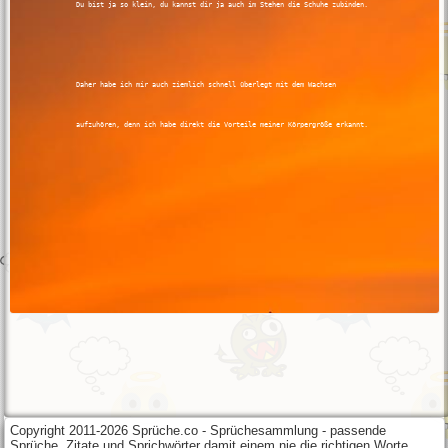
Copyright 2011-2026 Sprüche.co - Sprüchesammlung - passende
Sprüche, Zitate und Sprichwörter damit einem nie die richtigen Worte