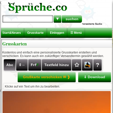
▼
+erweiterte Suche
Start&Neues
Grusskarte
Einloggen
☰ Menü
Grusskarten
Kostenlos und einfach eine personalisierte Grusskarten erstellen und
verschicken. Es kann auch ein zukünftiger Versandtermin gewählt werden.
✩
?
Abc
⇳⇔
F
F
Textfeld hinzu
f
F
Grußkarte verschicken ✉ ❱
⇓ Download
Klicke auf ein Text um ihn zu bearbeiten.