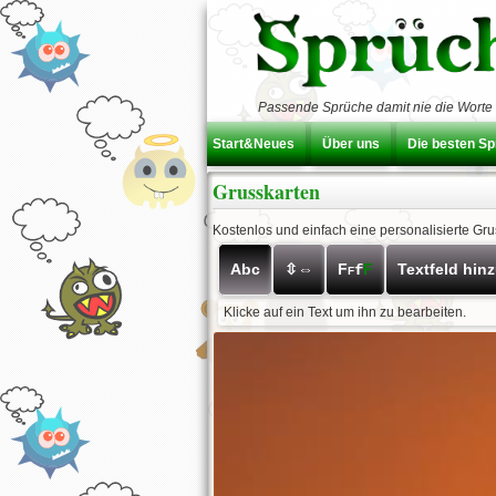
Passende Sprüche damit nie die Worte 
Start&Neues
Über uns
Die besten S
Grusskarten
Kostenlos und einfach eine personalisierte Gr
Abc
⇳⇔
F
F
Textfeld hin
f
F
Klicke auf ein Text um ihn zu bearbeiten.