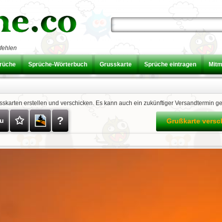
fehlen
prüche
Sprüche-Wörterbuch
Grusskarte
Sprüche eintragen
Mit
usskarten erstellen und verschicken. Es kann auch ein zukünftiger Versandtermin g
✩
?
zu
Grußkarte vers