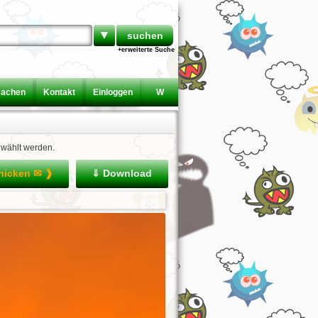
▼
+erweiterte Suche
machen
Kontakt
Einloggen
W
ewählt werden.
chicken ✉ ❱
⇓ Download