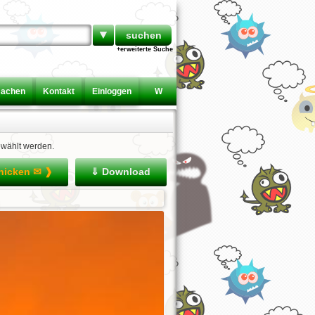
▼
+erweiterte Suche
machen
Kontakt
Einloggen
W
ewählt werden.
chicken ✉ ❱
⇓ Download