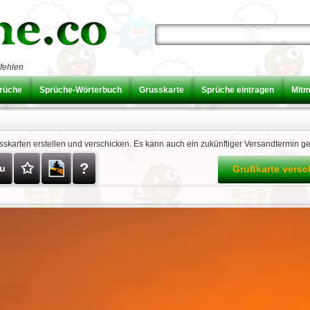
fehlen
prüche
Sprüche-Wörterbuch
Grusskarte
Sprüche eintragen
Mit
usskarten erstellen und verschicken. Es kann auch ein zukünftiger Versandtermin g
✩
?
zu
Grußkarte vers