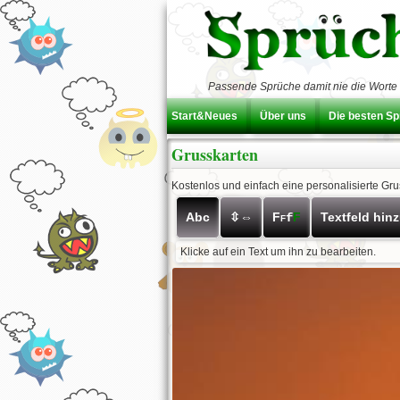
Passende Sprüche damit nie die Worte 
Start&Neues
Über uns
Die besten S
Grusskarten
Kostenlos und einfach eine personalisierte Gr
Abc
⇳⇔
F
F
Textfeld hin
f
F
Klicke auf ein Text um ihn zu bearbeiten.