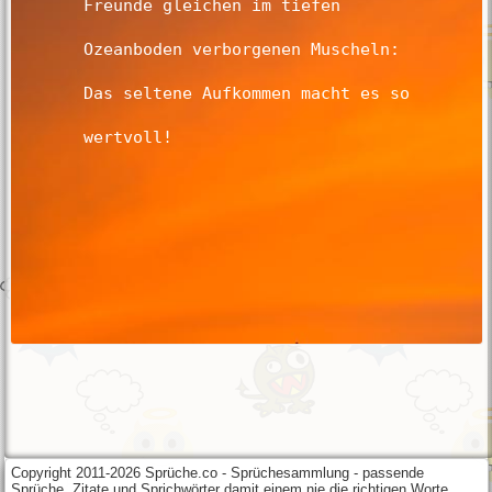
Copyright 2011-2026 Sprüche.co - Sprüchesammlung - passende
Sprüche, Zitate und Sprichwörter damit einem nie die richtigen Worte