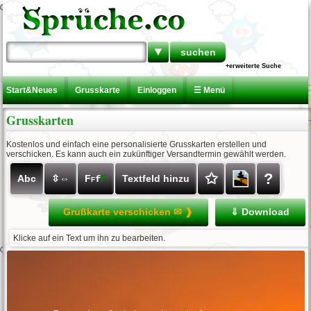
▼
+erweiterte Suche
Start&Neues
Grusskarte
Einloggen
☰ Menü
Grusskarten
Kostenlos und einfach eine personalisierte Grusskarten erstellen und
verschicken. Es kann auch ein zukünftiger Versandtermin gewählt werden.
✩
?
Abc
⇳⇔
F
F
Textfeld hinzu
f
F
Grußkarte verschicken ✉ ❱
⇓ Download
Klicke auf ein Text um ihn zu bearbeiten.