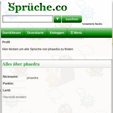
▼
+erweiterte Suche
Start&Neues
Grusskarte
Einloggen
☰ Menü
Profil
Hier klicken um alle Sprüche von phaedra zu finden.
Alles über phaedra
Nickname:
phaedra
Punkte:
Land:
!Verstoß melden