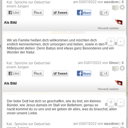
am 03/07/2022 von
wasdenn
|
0
Kat.:
Sprüche zur Geburt bei
Sinnlose Sprüche
einem Jungen
Als Bild
Philosophische Sprüche
!Verstoß melden
Wir als Familie heißen dich willkommen und möchten dich
0
0
endlich kennenlernen, dich umsorgen und lieben, sowie in den
Italienische Sprüche
Mittelpunkt stellen. Denn Babys sind etwas ganz Besonderes und ein
Wunder der Natur.
am 03/07/2022 von
Ghost
|
0
Kat.:
Sprüche zur Geburt bei
einem Jungen
Sarkastische Sprüche
Als Bild
Motto-Sprüche
!Verstoß melden
Der liebe Gott hat dich so geschaffen, wie du bist, ein kleines
0
0
Bündel, wie Jesus damals im Stall von Betlehem, genau so
nackt kommst du zu uns und wir geben dir alles, was du brauchst, allen
voran unsere Liebe.
am 03/07/2022 von
wasdenn
|
0
Kat.:
Sprüche zur Geburt bei