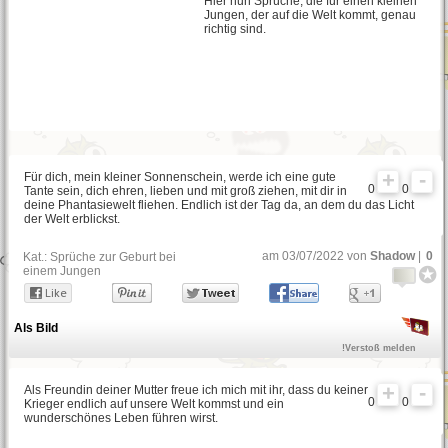
Hier nun Sprüche, die für einen kleinen
Jungen, der auf die Welt kommt, genau
richtig sind.
Freche Sprüche
Schlaue Sprüche
Für dich, mein kleiner Sonnenschein, werde ich eine gute
Blöde Sprüche
0
0
Tante sein, dich ehren, lieben und mit groß ziehen, mit dir in
deine Phantasiewelt fliehen. Endlich ist der Tag da, an dem du das Licht
der Welt erblickst.
Sehnsucht Sprüche
am 03/07/2022 von
Shadow
|
0
Kat.:
Sprüche zur Geburt bei
einem Jungen
Nette Sprüche
Als Bild
!Verstoß melden
Als Freundin deiner Mutter freue ich mich mit ihr, dass du keiner
Weisheiten
0
0
Krieger endlich auf unsere Welt kommst und ein
wunderschönes Leben führen wirst.