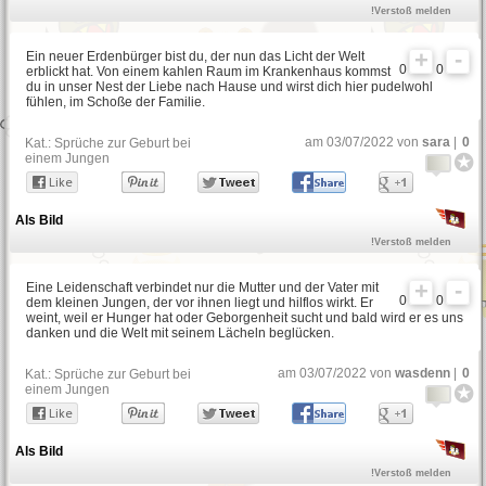
!Verstoß melden
Ein neuer Erdenbürger bist du, der nun das Licht der Welt
0
0
erblickt hat. Von einem kahlen Raum im Krankenhaus kommst
du in unser Nest der Liebe nach Hause und wirst dich hier pudelwohl
fühlen, im Schoße der Familie.
am 03/07/2022 von
sara
|
0
Kat.:
Sprüche zur Geburt bei
einem Jungen
Als Bild
!Verstoß melden
Eine Leidenschaft verbindet nur die Mutter und der Vater mit
0
0
dem kleinen Jungen, der vor ihnen liegt und hilflos wirkt. Er
weint, weil er Hunger hat oder Geborgenheit sucht und bald wird er es uns
danken und die Welt mit seinem Lächeln beglücken.
am 03/07/2022 von
wasdenn
|
0
Kat.:
Sprüche zur Geburt bei
einem Jungen
Als Bild
!Verstoß melden