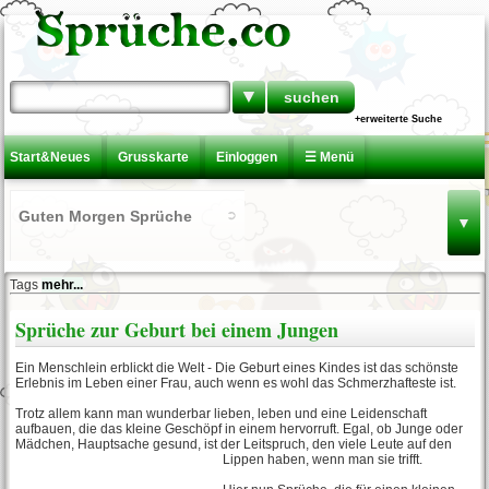
▼
+erweiterte Suche
Start&Neues
Grusskarte
Einloggen
☰ Menü
Guten Morgen Sprüche
▼
Tags
mehr...
Lateinische Sprüche
Sprüche zur Geburt bei einem Jungen
Ein Menschlein erblickt die Welt - Die Geburt eines Kindes ist das schönste
Aufmunternde Sprüche
Erlebnis im Leben einer Frau, auch wenn es wohl das Schmerzhafteste ist.
Trotz allem kann man wunderbar lieben, leben und eine Leidenschaft
aufbauen, die das kleine Geschöpf in einem hervorruft. Egal, ob Junge oder
Mädchen, Hauptsache gesund, ist der Leitspruch, den viele Leute auf den
Sprüche über die
Lippen haben, wenn man sie trifft
.
Enttäuschung