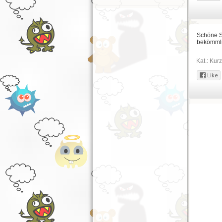
Schöne Sp
bekömmli
Kat.:
Kurz