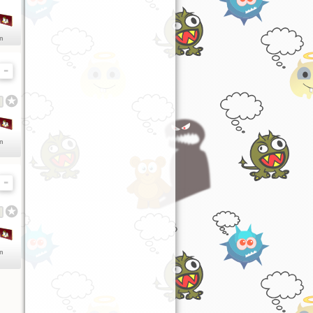
en
en
en