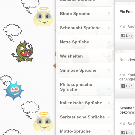
Ein Freun
Blöde Sprüche
Kat.:
Best
Sehnsucht Sprüche
Nette Sprüche
Weisheiten
Nur schw
Sinnlose Sprüche
Kat.:
Kont
der Angre
Philosophische
Sprüche
Italienische Sprüche
Schöne Sp
bekömmli
Sarkastische Sprüche
Kat.:
Sch
Motto-Sprüche