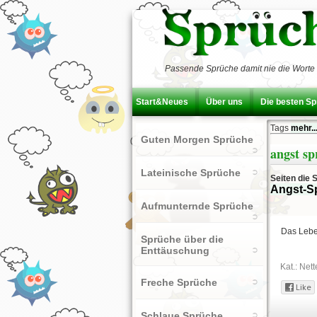
Passende Sprüche damit nie die Worte 
Start&Neues
Über uns
Die besten S
Tags
mehr..
Guten Morgen Sprüche
angst sp
Lateinische Sprüche
Seiten die 
Angst-S
Aufmunternde Sprüche
Das Leben
Sprüche über die
Enttäuschung
Kat.:
Nett
Freche Sprüche
Schlaue Sprüche