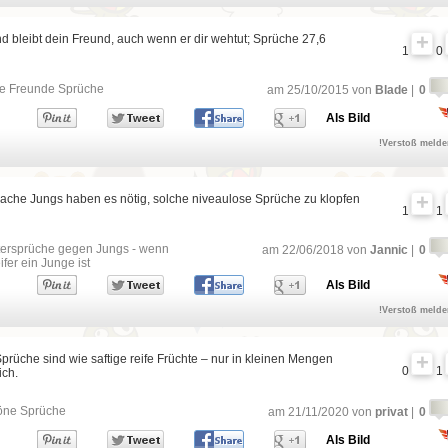
d bleibt dein Freund, auch wenn er dir wehtut; Sprüche 27,6
1
0
e Freunde Sprüche
am 25/10/2015 von
Blade
|
0
Als Bild
!Verstoß meld
ache Jungs haben es nötig, solche niveaulose Sprüche zu klopfen
1
1
ersprüche gegen Jungs - wenn
am 22/06/2018 von
Jannic
|
0
ifer ein Junge ist
Als Bild
!Verstoß meld
rüche sind wie saftige reife Früchte – nur in kleinen Mengen
0
1
ch.
öne Sprüche
am 21/11/2020 von
privat
|
0
Als Bild