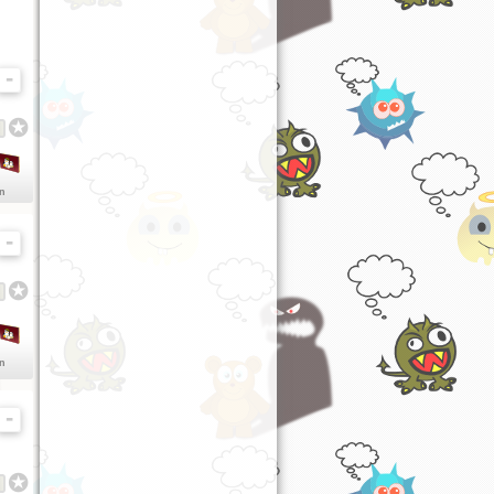
en
en