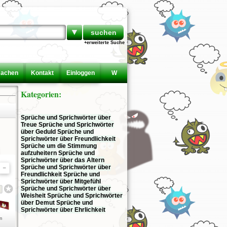
▼
+erweiterte Suche
machen
Kontakt
Einloggen
W
Kategorien:
Sprüche und Sprichwörter über
Treue
Sprüche und Sprichwörter
über Geduld
Sprüche und
Sprichwörter über Freundlichkeit
Sprüche um die Stimmung
aufzuheitern
Sprüche und
Sprichwörter über das Altern
Sprüche und Sprichwörter über
Freundlichkeit
Sprüche und
Sprichwörter über Mitgefühl
Sprüche und Sprichwörter über
Weisheit
Sprüche und Sprichwörter
über Demut
Sprüche und
Sprichwörter über Ehrlichkeit
en