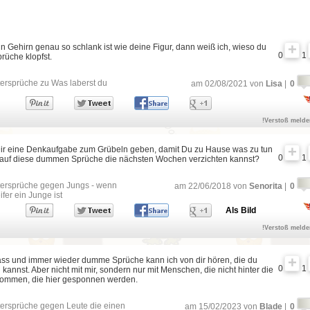
 Gehirn genau so schlank ist wie deine Figur, dann weiß ich, wieso du
0
1
rüche klopfst.
ersprüche zu Was laberst du
am 02/08/2021 von
Lisa
|
0
!Verstoß meld
 Dir eine Denkaufgabe zum Grübeln geben, damit Du zu Hause was zu tun
0
1
 auf diese dummen Sprüche die nächsten Wochen verzichten kannst?
ersprüche gegen Jungs - wenn
am 22/06/2018 von
Senorita
|
0
ifer ein Junge ist
Als Bild
!Verstoß meld
ass und immer wieder dumme Sprüche kann ich von dir hören, die du
0
1
kannst. Aber nicht mit mir, sondern nur mit Menschen, die nicht hinter die
 kommen, die hier gesponnen werden.
ersprüche gegen Leute die einen
am 15/02/2023 von
Blade
|
0