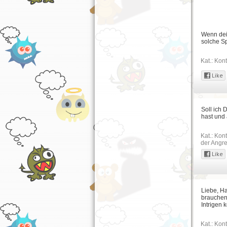
Wenn dein
solche Sp
Kat.:
Kont
Soll ich
hast und
Kat.:
Kont
der Angre
Liebe, H
brauchen 
Intrigen
Kat.:
Kont