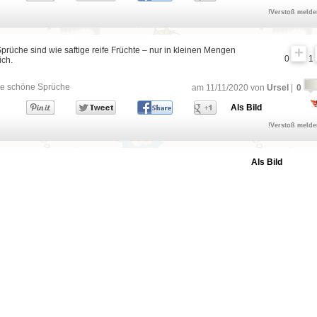
!Verstoß meld
rüche sind wie saftige reife Früchte – nur in kleinen Mengen
0
1
ch.
e schöne Sprüche
am 11/11/2020 von
Ursel
|
0
Als Bild
!Verstoß meld
Als Bild