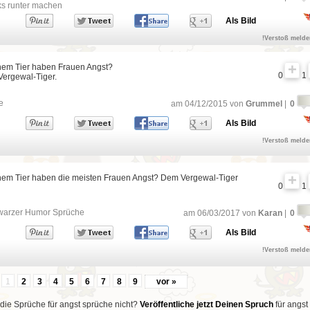
ks runter machen
Als Bild
!Verstoß meld
hem Tier haben Frauen Angst?
0
1
Vergewal-Tiger.
e
am 04/12/2015 von
Grummel
|
0
Als Bild
!Verstoß meld
hem Tier haben die meisten Frauen Angst? Dem Vergewal-Tiger
0
1
warzer Humor Sprüche
am 06/03/2017 von
Karan
|
0
Als Bild
!Verstoß meld
1
2
3
4
5
6
7
8
9
vor »
 die Sprüche für angst sprüche nicht?
Veröffentliche jetzt Deinen Spruch
für angst