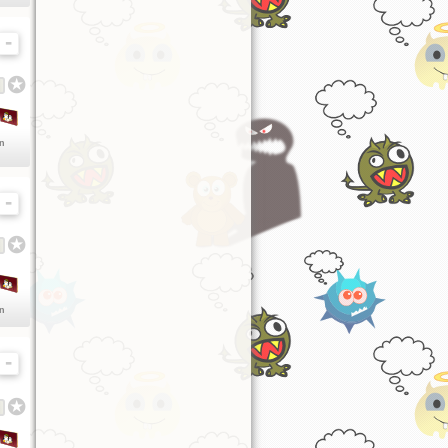
en
en