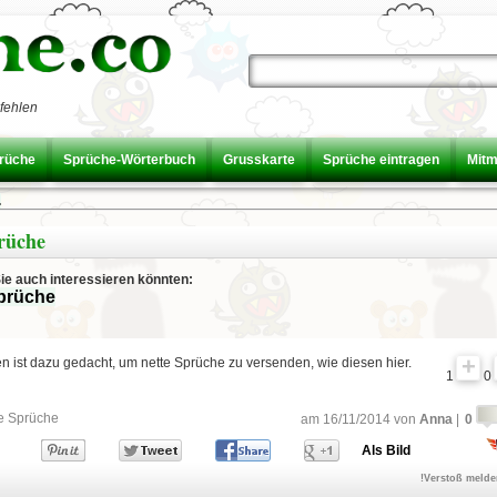
fehlen
prüche
Sprüche-Wörterbuch
Grusskarte
Sprüche eintragen
Mit
.
rüche
Sie auch interessieren könnten:
prüche
 ist dazu gedacht, um nette Sprüche zu versenden, wie diesen hier.
1
0
e Sprüche
am 16/11/2014 von
Anna
|
0
Als Bild
!Verstoß meld