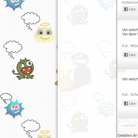
hinterrüc
Vor welc
Vor dem 
Kat.:
Witz
Vor welc
Kat.:
Sch
« zurück
Gefallen dir