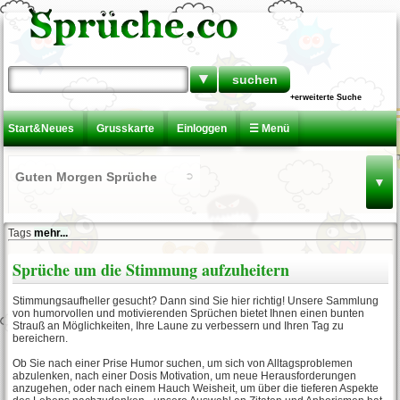
▼
+erweiterte Suche
Start&Neues
Grusskarte
Einloggen
☰ Menü
Guten Morgen Sprüche
▼
Tags
mehr...
Lateinische Sprüche
Sprüche um die Stimmung aufzuheitern
Stimmungsaufheller gesucht? Dann sind Sie hier richtig! Unsere Sammlung
Aufmunternde Sprüche
von humorvollen und motivierenden Sprüchen bietet Ihnen einen bunten
Strauß an Möglichkeiten, Ihre Laune zu verbessern und Ihren Tag zu
bereichern.
Ob Sie nach einer Prise Humor suchen, um sich von Alltagsproblemen
Sprüche über die
abzulenken, nach einer Dosis Motivation, um neue Herausforderungen
Enttäuschung
anzugehen, oder nach einem Hauch Weisheit, um über die tieferen Aspekte