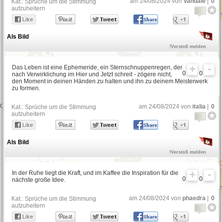
am 24/08/2024 von
Vandale
|
0
Kat.:
Sprüche um die Stimmung
aufzuheitern
Als Bild
!Verstoß melden
Das Leben ist eine Ephemeride, ein Sternschnuppenregen, der
0
0
nach Verwirklichung im Hier und Jetzt schreit - zögere nicht,
den Moment in deinen Händen zu halten und ihn zu deinem Meisterwerk
zu formen.
am 24/08/2024 von
italia
|
0
Kat.:
Sprüche um die Stimmung
aufzuheitern
Als Bild
!Verstoß melden
In der Ruhe liegt die Kraft, und im Kaffee die Inspiration für die
0
0
nächste große Idee.
am 24/08/2024 von
phaedra
|
0
Kat.:
Sprüche um die Stimmung
aufzuheitern