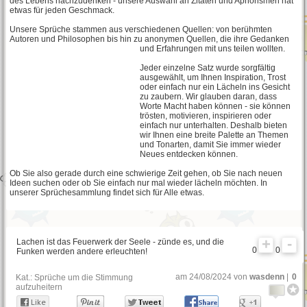
des Lebens nachzudenken - unsere Auswahl an Zitaten und Aphorismen hat
etwas für jeden Geschmack.
Freche Sprüche
Unsere Sprüche stammen aus verschiedenen Quellen: von berühmten
Autoren und Philosophen bis hin zu anonymen Quellen, die ihre Gedanken
und Erfahrungen mit uns teilen wollten
.
Jeder einzelne Satz wurde sorgfältig
Schlaue Sprüche
ausgewählt, um Ihnen Inspiration, Trost
oder einfach nur ein Lächeln ins Gesicht
zu zaubern. Wir glauben daran, dass
Worte Macht haben können - sie können
trösten, motivieren, inspirieren oder
Blöde Sprüche
einfach nur unterhalten. Deshalb bieten
wir Ihnen eine breite Palette an Themen
und Tonarten, damit Sie immer wieder
Neues entdecken können.
Ob Sie also gerade durch eine schwierige Zeit gehen, ob Sie nach neuen
Sehnsucht Sprüche
Ideen suchen oder ob Sie einfach nur mal wieder lächeln möchten. In
unserer Sprüchesammlung findet sich für Alle etwas.
Nette Sprüche
Lachen ist das Feuerwerk der Seele - zünde es, und die
0
0
Funken werden andere erleuchten!
Weisheiten
am 24/08/2024 von
wasdenn
|
0
Kat.:
Sprüche um die Stimmung
aufzuheitern