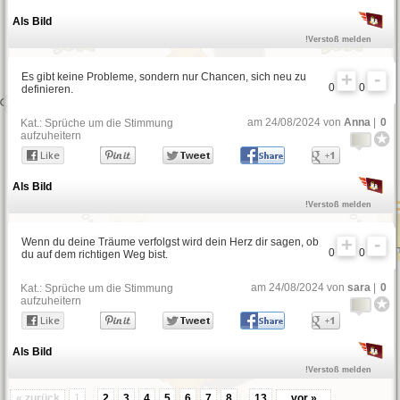
Als Bild
!Verstoß melden
Es gibt keine Probleme, sondern nur Chancen, sich neu zu
0
0
definieren.
am 24/08/2024 von
Anna
|
0
Kat.:
Sprüche um die Stimmung
aufzuheitern
Als Bild
!Verstoß melden
Wenn du deine Träume verfolgst wird dein Herz dir sagen, ob
0
0
du auf dem richtigen Weg bist.
am 24/08/2024 von
sara
|
0
Kat.:
Sprüche um die Stimmung
aufzuheitern
Als Bild
!Verstoß melden
« zurück
1
...
2
3
4
5
6
7
8
...
13
vor »