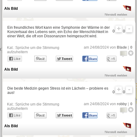
Sinnlose Sprüche
Als Bild
!Verstoß melden
Ein freundliches Wort kann eine Symphonie der Wärme in der
Philosophische Sprüche
0
0
Konzertsaal des Lebens sein, ein Echo der Menschlichkeit in
einer Welt, die oft von Dissonanzen heimgesucht wird.
am 24/08/2024 von
Blade
|
0
Kat.:
Sprüche um die Stimmung
Italienische Sprüche
aufzuheitern
Als Bild
Sarkastische Sprüche
!Verstoß melden
Die beste Medizin gegen Stress ist ein Lächeln – probiere es
0
0
aus!
Motto-Sprüche
am 24/08/2024 von
robby
|
0
Kat.:
Sprüche um die Stimmung
aufzuheitern
Als Bild
!Verstoß melden